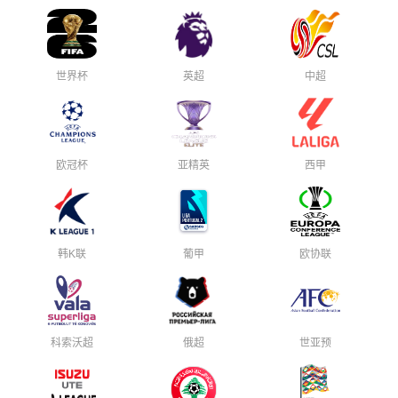
世界杯
英超
中超
欧冠杯
亚精英
西甲
韩K联
葡甲
欧协联
科索沃超
俄超
世亚预